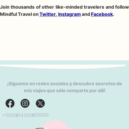
Join thousands of other like-minded travelers and follow
Mindful Travel on
Twitter
,
Instagram
and
Facebook
.
¡Sígueme en redes sociales y descubre secretos de
mis viajes que sólo comparto por allí!
+29000
+143000
+15000