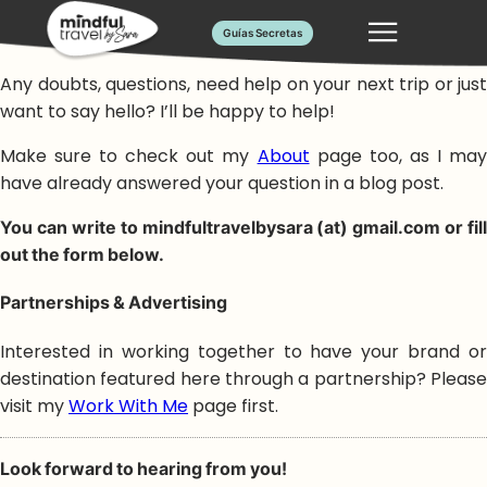
Skip
Have any questions?
Guías Secretas
to
content
Any doubts, questions, need help on your next trip or just
want to say hello? I’ll be happy to help!
Make sure to check out my
About
page too, as I ma
have already answered your question in a blog post.
You can write to mindfultravelbysara (at) gmail.com or fill
out the form below.
Partnerships & Advertising
Interested in working together to have your brand or
destination featured here through a partnership? Please
visit my
Work With Me
page first.
Look forward to hearing from you!