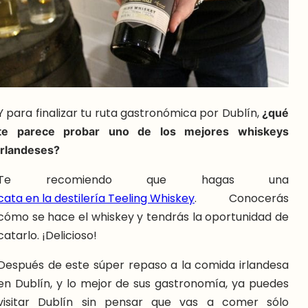
Y para finalizar tu ruta gastronómica por Dublín,
¿qué
te parece probar uno de los mejores whiskeys
irlandeses?
Te recomiendo que hagas una
cata en la destilería Teeling Whiskey
. Conocerás
cómo se hace el whiskey y tendrás la oportunidad de
catarlo. ¡Delicioso!
Después de este súper repaso a la comida irlandesa
en Dublín, y lo mejor de sus gastronomía, ya puedes
visitar Dublín sin pensar que vas a comer sólo