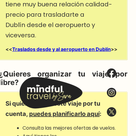
tiene muy buena relación calidad-
precio para trasladarte a
Dublín desde el aeropuerto y
viceversa.
<<
Traslados desde y al aeropuerto en Dublín
>>
¿Quieres organizar tu viaje por
libre?
Si quieres hacer este viaje por tu
cuenta,
puedes planificarlo aquí
:
Consulta las mejores ofertas de vuelos.