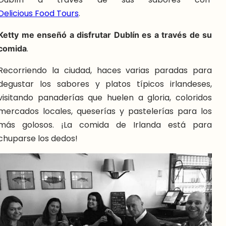
Delicious Food Tours
.
Ketty me enseñó a disfrutar Dublín es a través de su
comida
.
Recorriendo la ciudad, haces varias paradas para
degustar los sabores y platos típicos irlandeses,
visitando panaderías que huelen a gloria, coloridos
mercados locales, queserías y pastelerías para los
más golosos. ¡La comida de Irlanda está para
chuparse los dedos!