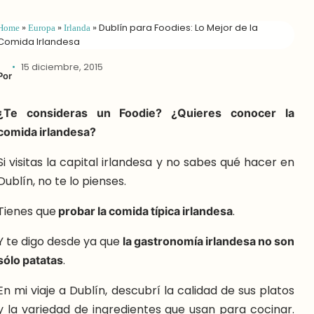
Home
»
Europa
»
Irlanda
»
Dublín para Foodies: Lo Mejor de la
Comida Irlandesa
15 diciembre, 2015
Por
¿Te consideras un Foodie? ¿Quieres conocer la
comida irlandesa?
Si visitas la capital irlandesa y no sabes qué hacer en
Dublín, no te lo pienses.
Tienes que
probar la comida típica irlandesa
.
Y te digo desde ya que
la gastronomía irlandesa no son
sólo patatas
.
En mi viaje a Dublín, descubrí la calidad de sus platos
y la variedad de ingredientes que usan para cocinar.