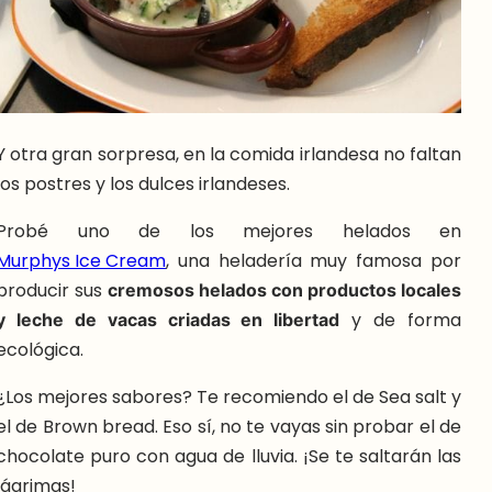
Y otra gran sorpresa, en la comida irlandesa no faltan
los postres y los dulces irlandeses.
Probé uno de los mejores helados en
Murphys Ice Cream
, una heladería muy famosa por
producir sus
cremosos helados con productos locales
y leche de vacas criadas en libertad
y de forma
ecológica.
¿Los mejores sabores? Te recomiendo el de Sea salt y
el de Brown bread. Eso sí, no te vayas sin probar el de
chocolate puro con agua de lluvia. ¡Se te saltarán las
lágrimas!