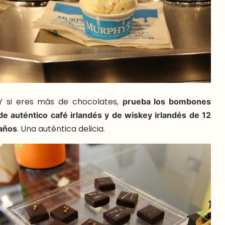
Y si eres más de chocolates,
prueba los bombones
de auténtico café irlandés y de wiskey irlandés de 12
años
. Una auténtica delicia.