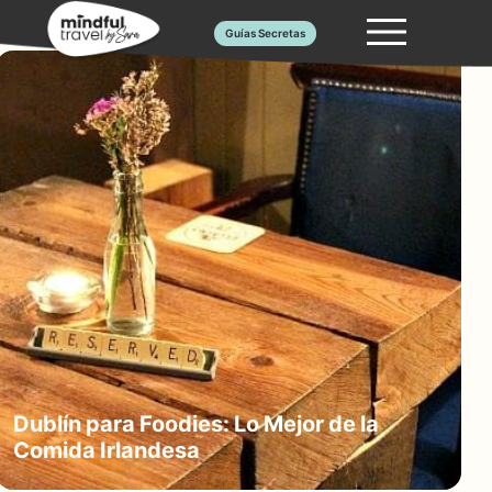
Saltar
Guías Secretas
al
contenido
Dublín para Foodies: Lo Mejor de la
Comida Irlandesa