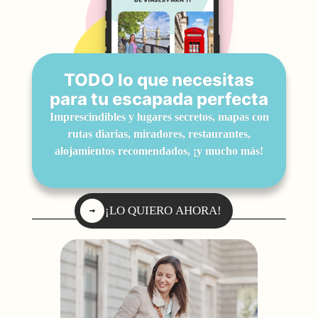
TODO lo que necesitas
para tu escapada perfecta
Imprescindibles y lugares secretos, mapas con
rutas diarias, miradores, restaurantes,
alojamientos recomendados, ¡y mucho más!
¡LO QUIERO AHORA!