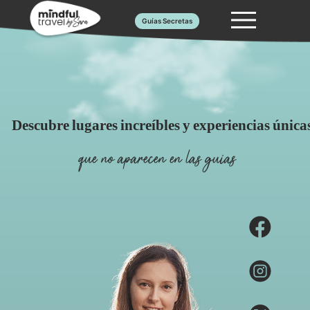
Saltar
Guías Secretas
al
contenido
Descubre lugares increíbles y experiencias única
que no aparecen en las guias