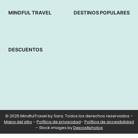
MINDFUL TRAVEL
DESTINOS POPULARES
DESCUENTOS
© 2025 MindfulTravel by Sara. Todos los derechos reservados –
Mapa del sitio
–
Política de privacidad
–
Política de accesibilidad
– Stock images by
Depositphotos