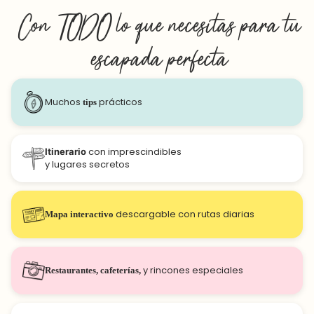
Con
TODO
lo que necesitas para tu
escapada perfecta
Muchos
tips
prácticos
Itinerario
con imprescindibles
y lugares secretos
Mapa interactivo
descargable con rutas diarias
Restaurantes, cafeterías,
y rincones especiales