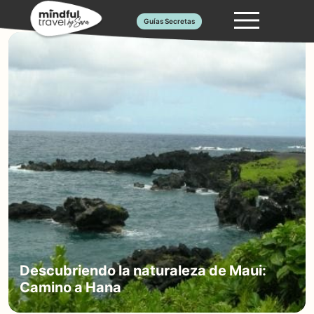
Saltar
Guías Secretas
al
contenido
Descubriendo la naturaleza de Maui:
Camino a Hana