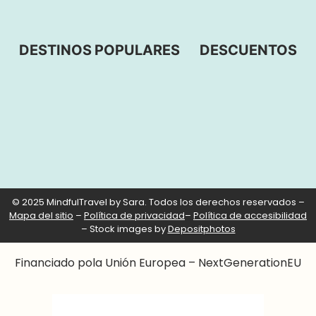
DESTINOS POPULARES
DESCUENTOS
© 2025 MindfulTravel by Sara. Todos los derechos reservados –
Mapa del sitio
–
Política de privacidad
–
Política de accesibilidad
– Stock images by
Depositphotos
Financiado pola Unión Europea – NextGenerationEU