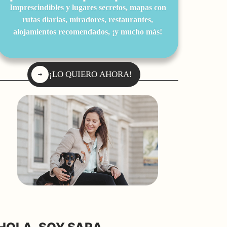
Imprescindibles y lugares secretos, mapas con
rutas diarias, miradores, restaurantes,
alojamientos recomendados, ¡y mucho más!
¡LO QUIERO AHORA!