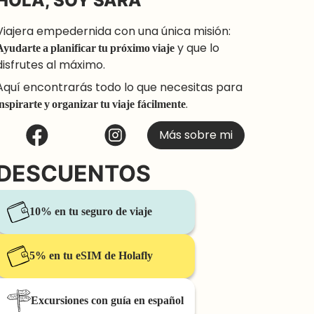
HOLA, SOY SARA
Viajera empedernida con una única misión:
Ayudarte a planificar tu próximo viaje
y que lo
disfrutes al máximo.
Aquí encontrarás todo lo que necesitas para
inspirarte y organizar tu viaje
fácilmente
.
Más sobre mi
DESCUENTOS
10% en tu seguro de viaje
5% en tu eSIM de Holafly
Excursiones con guía en español