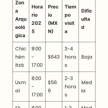
Zon
Hora
Prec
Tiem
a
Dific
rio
io
po
Arqu
ulta
202
(MX
visit
eoló
d
5
N)
a
gica
Chic
8:00
3-4
hén
-
$643
hora
Baja
Itzá
17:00
s
8:00
2-3
Uxm
$56
Med
-
hora
al
6
ia
17:00
s
Ek
8:00
1-2
Med