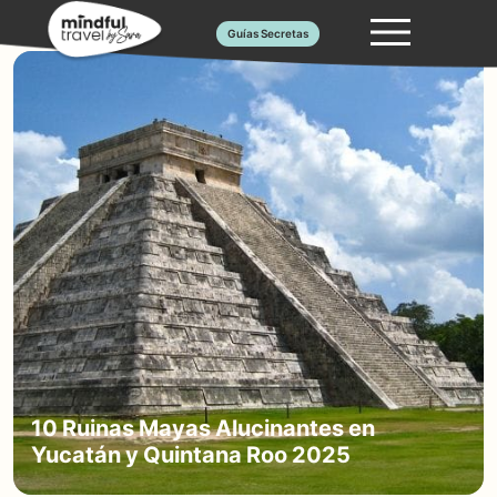
Saltar
Guías Secretas
al
contenido
10 Ruinas Mayas Alucinantes en
Yucatán y Quintana Roo 2025