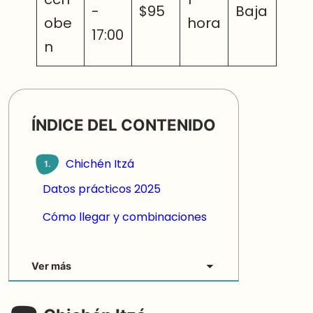
-
$95
Baja
obe
hora
17:00
n
ÍNDICE DEL CONTENIDO
Chichén Itzá
1.
Datos prácticos 2025
Cómo llegar y combinaciones
Ver más