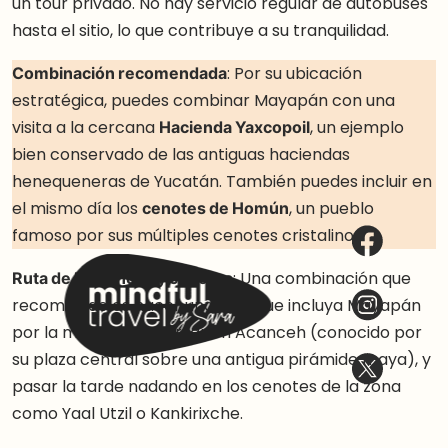
un tour privado. No hay servicio regular de autobuses
hasta el sitio, lo que contribuye a su tranquilidad.
Combinación recomendada
: Por su ubicación
estratégica, puedes combinar Mayapán con una
visita a la cercana
Hacienda Yaxcopoil
, un ejemplo
bien conservado de las antiguas haciendas
henequeneras de Yucatán. También puedes incluir en
el mismo día los
cenotes de Homún
, un pueblo
famoso por sus múltiples cenotes cristalinos.
Ruta de haciendas y cenotes
: Una combinación que
recomiendo es hacer una ruta que incluya Mayapán
por la mañana, almorzar en Acanceh (conocido por
su plaza central sobre una antigua pirámide maya), y
pasar la tarde nadando en los cenotes de la zona
como Yaal Utzil o Kankirixche.