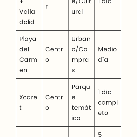
+
e/Cult
1 día
r
Valla
ural
dolid
Playa
Urban
del
Centr
o/Co
Medio
Carm
o
mpra
día
en
s
Parqu
1 día
Xcare
Centr
e
compl
t
o
temát
eto
ico
5