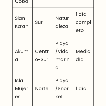
Cobá
1 día
Sian
Natur
Sur
compl
Ka’an
aleza
eto
Playa
Akum
Centr
/Vida
Medio
al
o-Sur
marin
día
a
Isla
Playa
Mujer
Norte
/Snor
1 día
es
kel