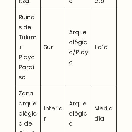
Itzá
o
eto
Ruina
s de
Arque
Tulum
ológic
+
Sur
1 día
o/Play
Playa
a
Paraí
so
Zona
arque
Arque
Interio
Medio
ológic
ológic
r
día
a de
o