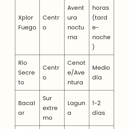
Avent
horas
Xplor
Centr
ura
(tard
Fuego
o
noctu
e-
rna
noche
)
Río
Cenot
Centr
Medio
Secre
e/Ave
o
día
to
ntura
Sur
Bacal
Lagun
1-2
extre
ar
a
días
mo