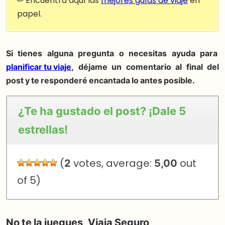
✏ Encuentra aquí las
mejores guías de viaje
en
papel.
Si tienes alguna pregunta o necesitas ayuda para
planificar tu viaje
, déjame un comentario al final del
post y te responderé encantada lo antes posible.
¿Te ha gustado el post? ¡Dale 5
estrellas!
(
2
votes, average:
5,00
out
of 5)
No te la juegues, Viaja Seguro