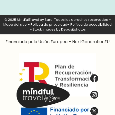
© 2025 MindfulTravel by Sara. Todos los derechos reservados –
Mapa del sitio
–
Política de privacidad
–
Política de accesibilidad
– Stock images by
Depositphotos
Financiado pola Unión Europea – NextGenerationEU