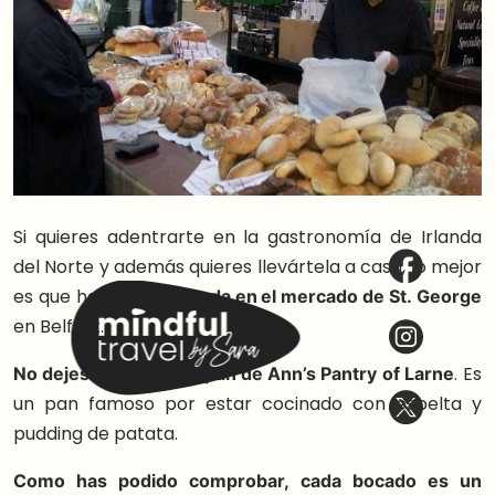
Si quieres adentrarte en la gastronomía de Irlanda
del Norte y además quieres llevártela a casa, lo mejor
es que hagas
una parada en el mercado de St. George
en Belfast.
No dejes de probar el pan de Ann’s Pantry of Larne
. Es
un pan famoso por estar cocinado con espelta y
pudding de patata.
Como has podido comprobar, cada bocado es un