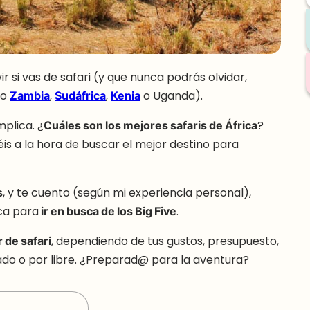
 si vas de safari (y que nunca podrás olvidar,
mo
Zambia
,
Sudáfrica
,
Kenia
o Uganda).
mplica. ¿
Cuáles son los mejores safaris de África
?
s a la hora de buscar el mejor destino para
s
, y te cuento (según mi experiencia personal),
ca para
ir en busca de los Big Five
.
r de safari
, dependiendo de tus gustos, presupuesto,
izado o por libre. ¿Preparad@ para la aventura?