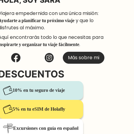
HOLA, SOY SARA
Viajera empedernida con una única misión:
Ayudarte a planificar tu próximo viaje
y que lo
disfrutes al máximo.
Aquí encontrarás todo lo que necesitas para
inspirarte y organizar tu viaje
fácilmente
.
Más sobre mi
DESCUENTOS
10% en tu seguro de viaje
5% en tu eSIM de Holafly
Excursiones con guía en español