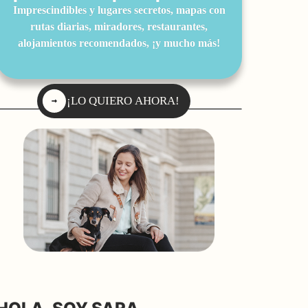
Imprescindibles y lugares secretos, mapas con
rutas diarias, miradores, restaurantes,
alojamientos recomendados, ¡y mucho más!
¡LO QUIERO AHORA!