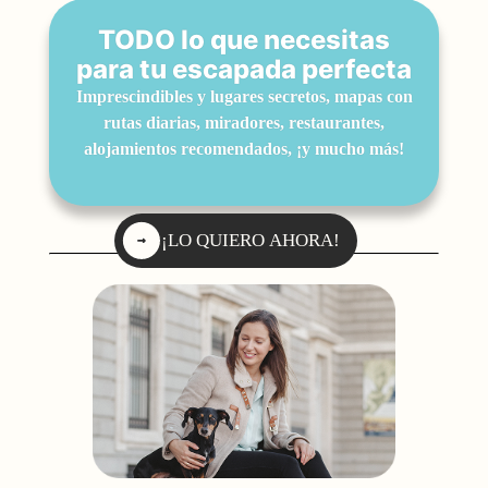
TODO lo que necesitas
para tu escapada perfecta
Imprescindibles y lugares secretos, mapas con
rutas diarias, miradores, restaurantes,
alojamientos recomendados, ¡y mucho más!
¡LO QUIERO AHORA!